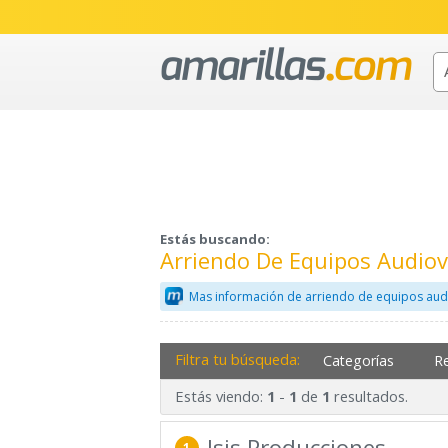
Estás buscando:
Arriendo De Equipos Audio
Mas información de arriendo de equipos audi
Filtra tu búsqueda:
Categorías
R
Estás viendo:
-
de
resultados.
1
1
1
Isis Producciones
1