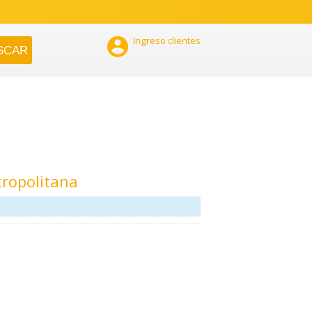

Ingreso clientes
tropolitana