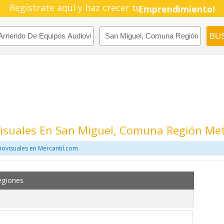
Regístrate aquí y haz crecer tu
Emprendimiento!
visuales En San Miguel, Comuna Región Me
ovisuales en Mercantil.com
egiones