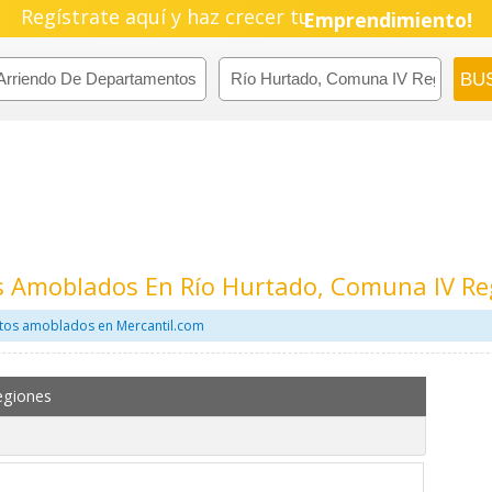
Pyme!
Regístrate aquí y haz crecer tu
Emprendimiento!
 Amoblados En Río Hurtado, Comuna IV Re
tos amoblados en Mercantil.com
egiones