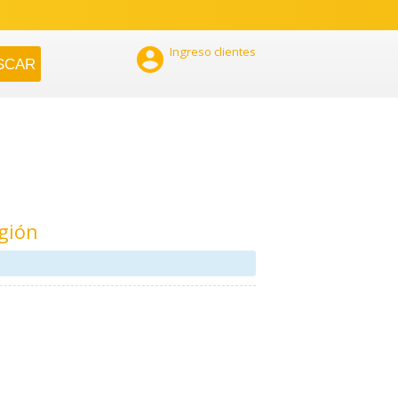

Ingreso clientes
gión