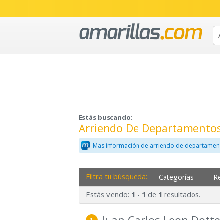
Estás buscando:
Arriendo De Departamentos
Mas información de arriendo de departamen
Filtra tu búsqueda:
Categorías
R
Estás viendo:
-
de
resultados.
1
1
1
Juan Carlos Leon Dotte
1