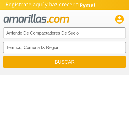
Regístrate aquí y haz crecer tu
Pyme!
Emprendimiento!
