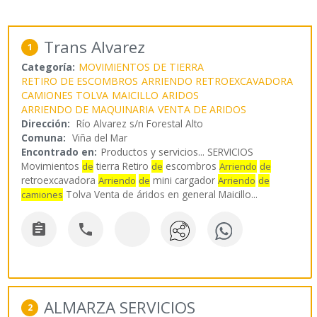
Trans Alvarez
1
Categoría:
MOVIMIENTOS DE TIERRA
RETIRO DE ESCOMBROS
ARRIENDO RETROEXCAVADORA
CAMIONES TOLVA
MAICILLO
ARIDOS
ARRIENDO DE MAQUINARIA
VENTA DE ARIDOS
Dirección:
Río Alvarez s/n Forestal Alto
Comuna:
Viña del Mar
Encontrado en:
Productos y servicios...
SERVICIOS
Movimientos
tierra Retiro
escombros
de
de
Arriendo
de
retroexcavadora
mini cargador
Arriendo
de
Arriendo
de
Tolva Venta de áridos en general Maicillo
...
camiones


ALMARZA SERVICIOS
2