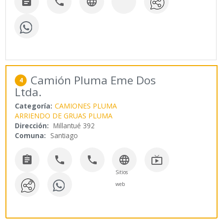



Camión Pluma Eme Dos
4
Ltda.
Categoría:
CAMIONES PLUMA
ARRIENDO DE GRUAS PLUMA
Dirección:
Millantué 392
Comuna:
Santiago





Sitios
web