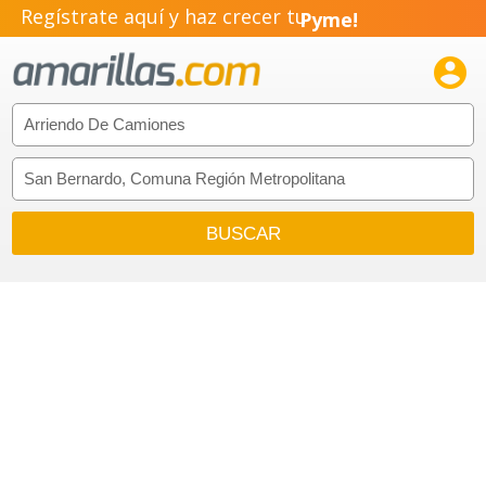
Regístrate aquí y haz crecer tu
Pyme!
Emprendimiento!
