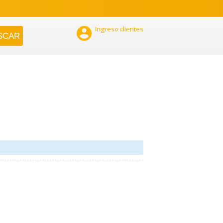

Ingreso clientes