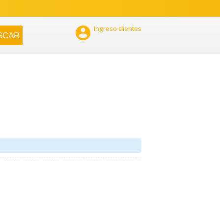

Ingreso clientes