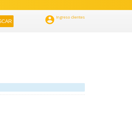

Ingreso clientes