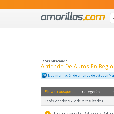
Estás buscando:
Arriendo De Autos En Regió
Mas información de arriendo de autos en Mer
Filtra tu búsqueda:
Categorías
R
Estás viendo:
-
de
resultados.
1
2
2
Transporte Marga Ma
1