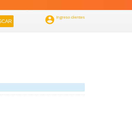

Ingreso clientes