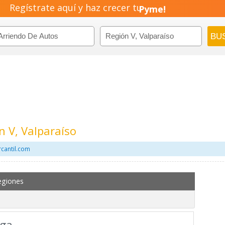
Regístrate aquí y haz crecer tu
Emprendimiento!
n V, Valparaíso
cantil.com
egiones
rga