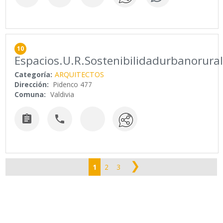
10
Espacios.U.R.Sostenibilidadurbanorura
Categoría:
ARQUITECTOS
Dirección:
Pidenco 477
Comuna:
Valdivia


❯
1
2
3