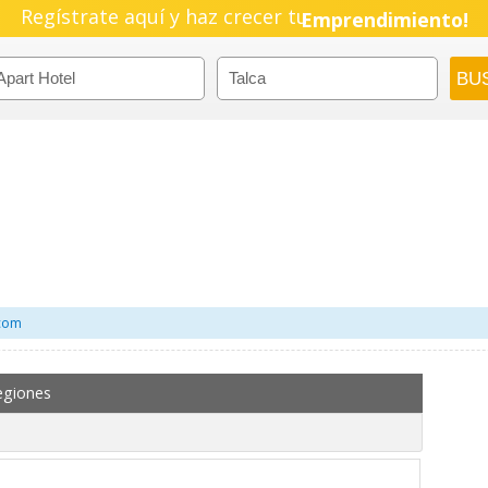
Regístrate aquí y haz crecer tu
Pyme!
Emprendimiento!
.com
egiones