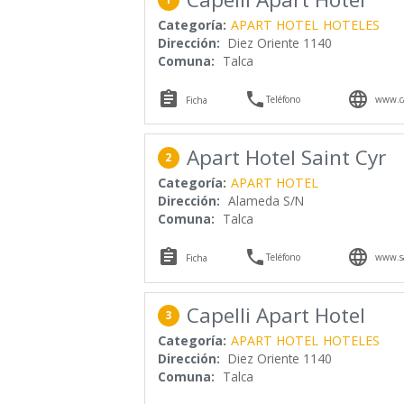
Categoría:
APART HOTEL
HOTELES
Dirección:
Diez Oriente 1140
Comuna:
Talca



Teléfono
www.ca
Ficha
Apart Hotel Saint Cyr
2
Categoría:
APART HOTEL
Dirección:
Alameda S/N
Comuna:
Talca



Teléfono
www.sa
Ficha
Capelli Apart Hotel
3
Categoría:
APART HOTEL
HOTELES
Dirección:
Diez Oriente 1140
Comuna:
Talca