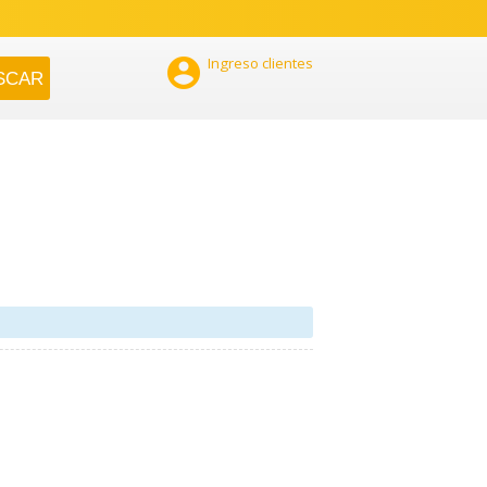

Ingreso clientes