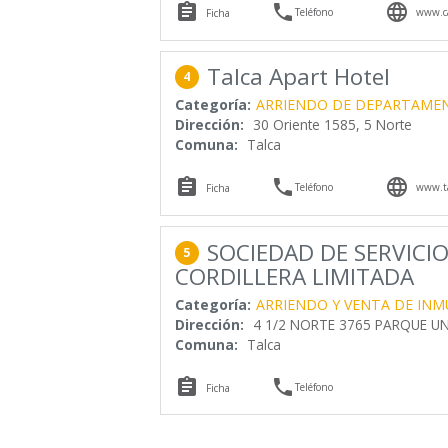



Teléfono
www.ca
Ficha
Talca Apart Hotel
4
Categoría:
ARRIENDO DE DEPARTAME
Dirección:
30 Oriente 1585, 5 Norte
Comuna:
Talca



Teléfono
www.ta
Ficha
SOCIEDAD DE SERVICI
5
CORDILLERA LIMITADA
Categoría:
ARRIENDO Y VENTA DE INM
Dirección:
4 1/2 NORTE 3765 PARQUE UN
Comuna:
Talca


Teléfono
Ficha