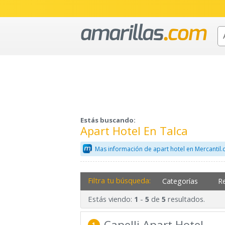
Estás buscando:
Apart Hotel En Talca
Mas información de apart hotel en Mercantil
Filtra tu búsqueda:
Categorías
R
Estás viendo:
-
de
resultados.
1
5
5
Capelli Apart Hotel
1