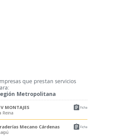
mpresas que prestan servicios
ara:
egión Metropolitana

V MONTAJES
Ficha
a Reina

raderías Mecano Cárdenas
Ficha
aipú