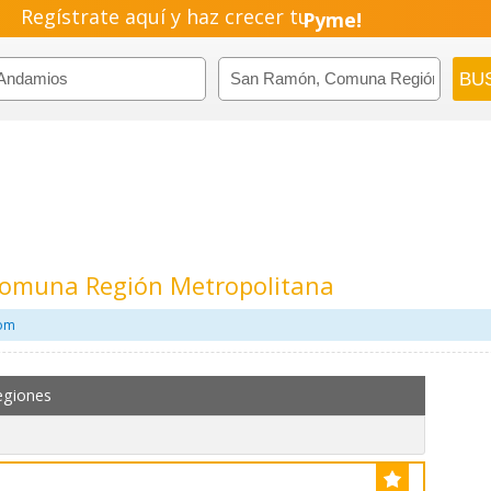
Regístrate aquí y haz crecer tu
Pyme!
Emprendimiento!
omuna Región Metropolitana
com
egiones