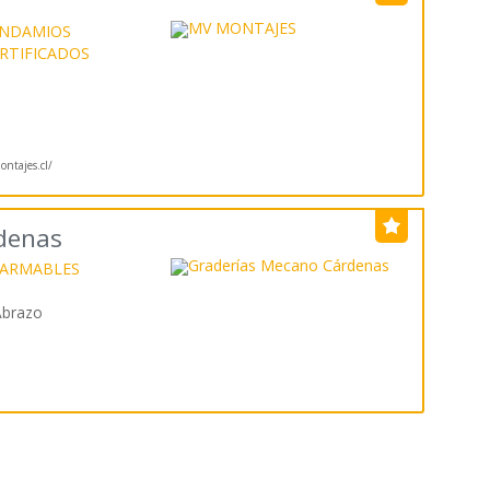
ANDAMIOS
RTIFICADOS
tajes.cl/
denas
SARMABLES
 Abrazo