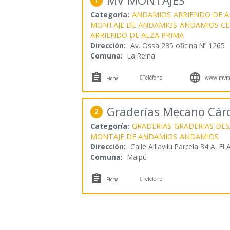
MV MONTAJES
1
Categoría:
ANDAMIOS
ARRIENDO DE 
MONTAJE DE ANDAMIOS
ANDAMIOS CE
ARRIENDO DE ALZA PRIMA
Dirección:
Av. Ossa 235 oficina Nº 1265
Comuna:
La Reina



Teléfono
www.mvmon
Ficha
Graderías Mecano Cár
2
Categoría:
GRADERIAS
GRADERIAS DE
MONTAJE DE ANDAMIOS
ANDAMIOS
Dirección:
Calle Aillavilu Parcela 34 A, El
Comuna:
Maipú


Teléfono
Ficha