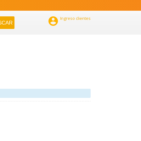

Ingreso clientes