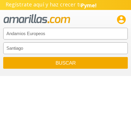
Regístrate aquí y haz crecer tu
Pyme!
Emprendimiento!
