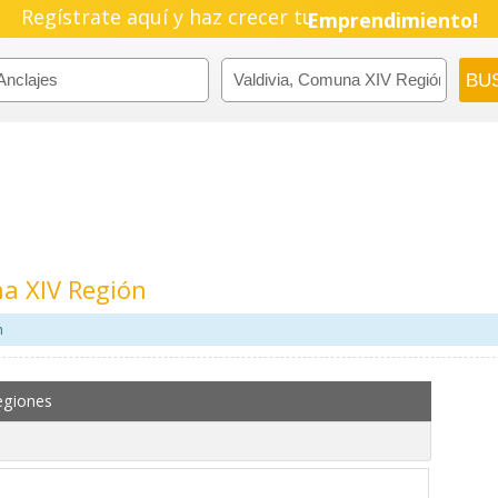
Regístrate aquí y haz crecer tu
Emprendimiento!
na XIV Región
m
egiones