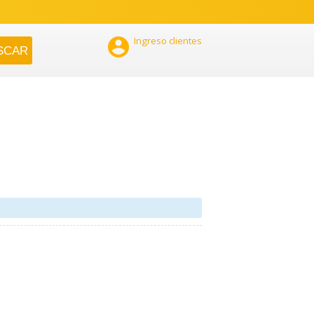

Ingreso clientes