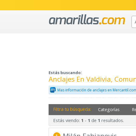
Estás buscando:
Anclajes En Valdivia, Comu
Mas información de anclajes en Mercantil.co
Filtra tu búsqueda:
Categorías
R
Estás viendo:
-
de
resultados.
1
1
1
Milán Fabjanovic
1