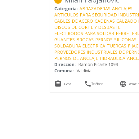
Categoría:
ABRAZADERAS
ANCLAJES
ARTICULOS PARA SEGURIDAD INDUSTRI
CABLES DE ACERO
CADENAS
CALZADO 
DISCOS DE CORTE Y DESBASTE
ELECTRODOS PARA SOLDAR
FERRETERI
GUANTES
BROCAS
PERNOS
SILICONAS
SOLDADURA ELECTRICA
TUERCAS
FIJA
PROVEEDORES INDUSTRIALES DE PERN
PERNOS DE ANCLAJE
HIDRAULICA
ANCLA
Dirección:
Ramón Picarte 1093
Comuna:
Valdivia



Teléfono
www.mi
Ficha