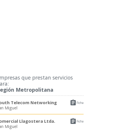
mpresas que prestan servicios
ara:
egión Metropolitana

outh Telecom Networking
Ficha
an Miguel

omercial Llagostera Ltda.
Ficha
an Miguel