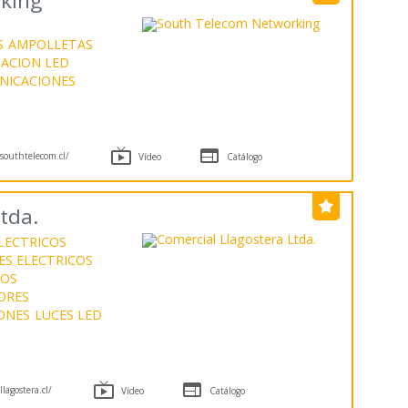
king
S
AMPOLLETAS
NACION LED
NICACIONES


outhtelecom.cl/
Vídeo
Catálogo
tda.
LECTRICOS
S ELECTRICOS
COS
ORES
ONES
LUCES LED


lagostera.cl/
Vídeo
Catálogo