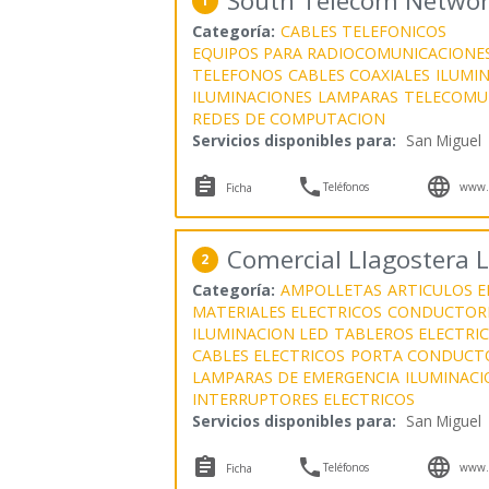
South Telecom Networ
1
Categoría:
CABLES TELEFONICOS
EQUIPOS PARA RADIOCOMUNICACIONE
TELEFONOS
CABLES COAXIALES
ILUMI
ILUMINACIONES
LAMPARAS
TELECOMU
REDES DE COMPUTACION
Servicios disponibles para:
San Miguel



Teléfonos
www.s
Ficha
Comercial Llagostera L
2
Categoría:
AMPOLLETAS
ARTICULOS E
MATERIALES ELECTRICOS
CONDUCTORE
ILUMINACION LED
TABLEROS ELECTRI
CABLES ELECTRICOS
PORTA CONDUCT
LAMPARAS DE EMERGENCIA
ILUMINACI
INTERRUPTORES ELECTRICOS
Servicios disponibles para:
San Miguel



Teléfonos
www.l
Ficha