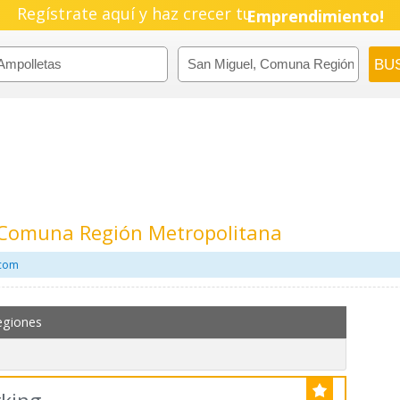
Regístrate aquí y haz crecer tu
Pyme!
Emprendimiento!
 Comuna Región Metropolitana
.com
egiones