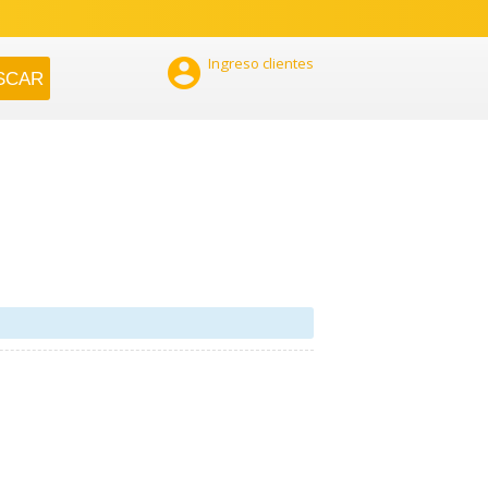

Ingreso clientes