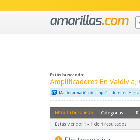
Estás buscando:
Amplificadores En Valdivia
Mas información de amplificadores en Merca
Filtra tu búsqueda:
Categorías
R
Estás viendo:
-
de
resultados.
1
1
1
Electromusica
1