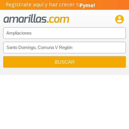
Regístrate aquí y haz crecer tu
Pyme!
Emprendimiento!
