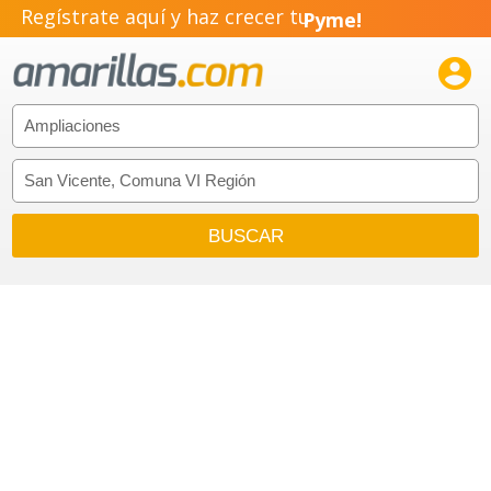
Regístrate aquí y haz crecer tu
Pyme!
Emprendimiento!
