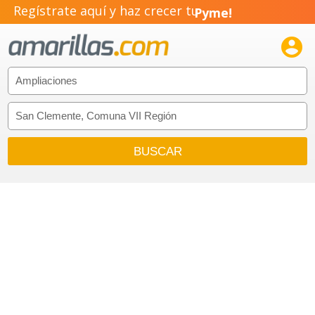
Regístrate aquí y haz crecer tu
Pyme!
Emprendimiento!
