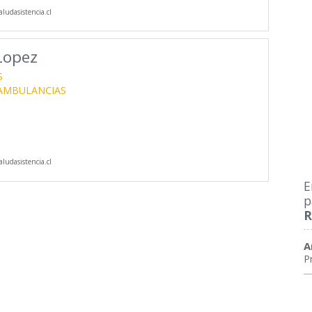
ludasistencia.cl
 Lopez
S
 AMBULANCIAS
ludasistencia.cl
E
p
R
A
P