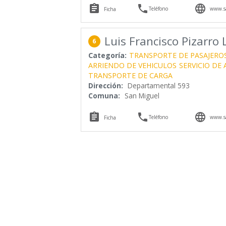



Teléfono
www.sa
Ficha
Luis Francisco Pizarro
6
Categoría:
TRANSPORTE DE PASAJERO
ARRIENDO DE VEHICULOS
SERVICIO DE
TRANSPORTE DE CARGA
Dirección:
Departamental 593
Comuna:
San Miguel



Teléfono
www.sa
Ficha