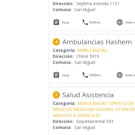
Dirección:
Séptima Avenida 1131
Comuna:
San Miguel



Teléfono
www.sp
Ficha
Ambulancias Hashem
4
Categoría:
AMBULANCIAS
Dirección:
Chiloé 5919
Comuna:
San Miguel



Teléfono
www.a
Ficha
Salud Asistencia
5
Categoría:
AMBULANCIAS
SERVICIO D
MEDICOS MEDICINA GENERAL ATENCION
MEDICOS A DOMICILIO
Dirección:
Departamental 593
Comuna:
San Miguel