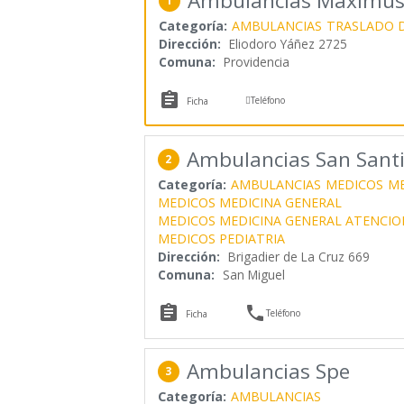
Ambulancias Maximu
1
Categoría:
AMBULANCIAS
TRASLADO D
Dirección:
Eliodoro Yáñez 2725
Comuna:
Providencia


Teléfono
Ficha
Ambulancias San Sant
2
Categoría:
AMBULANCIAS
MEDICOS
ME
MEDICOS MEDICINA GENERAL
MEDICOS MEDICINA GENERAL ATENCION
MEDICOS PEDIATRIA
Dirección:
Brigadier de La Cruz 669
Comuna:
San Miguel


Teléfono
Ficha
Ambulancias Spe
3
Categoría:
AMBULANCIAS