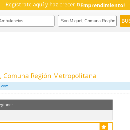
Regístrate aquí y haz crecer tu
Emprendimiento!
, Comuna Región Metropolitana
l.com
egiones