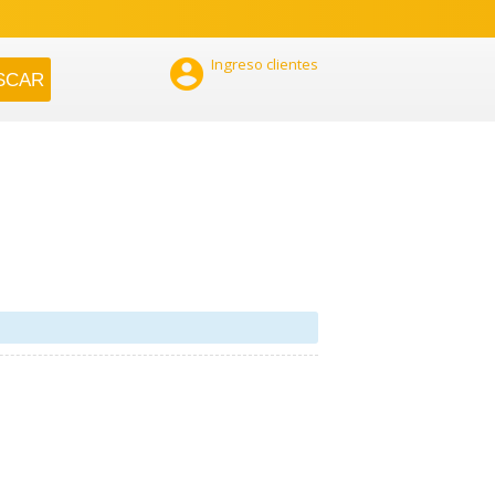

Ingreso clientes