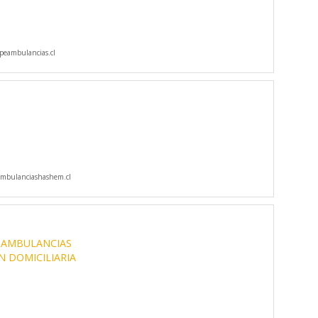
eambulancias.cl
mbulanciashashem.cl
E AMBULANCIAS
 DOMICILIARIA