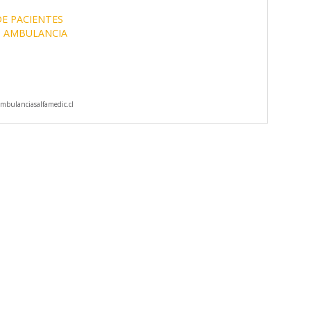
E PACIENTES
 AMBULANCIA
bulanciasalfamedic.cl