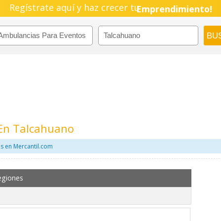
Regístrate aquí y haz crecer tu
Emprendimiento!
 En Talcahuano
s en Mercantil.com
egiones