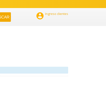

Ingreso clientes