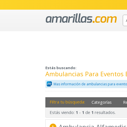
Estás buscando:
Ambulancias Para Eventos
Mas información de ambulancias para evento
Filtra tu búsqueda:
Categorías
R
Estás viendo:
-
de
resultados.
1
1
1
Ambulancia Alfamedic
1