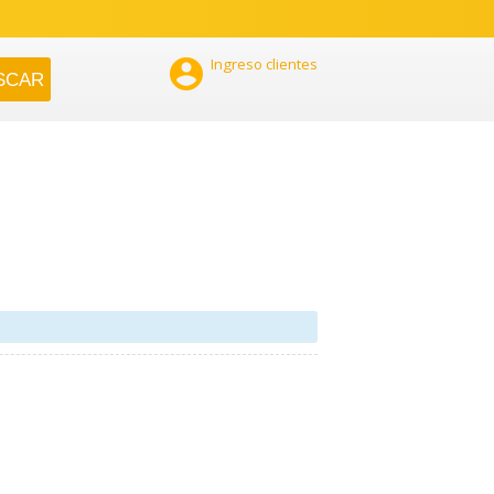

Ingreso clientes