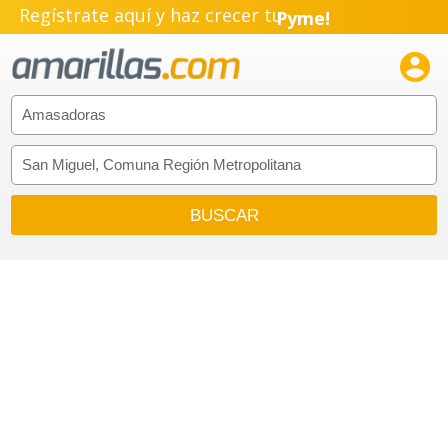
Regístrate aquí y haz crecer tu
Pyme!
Emprendimiento!
