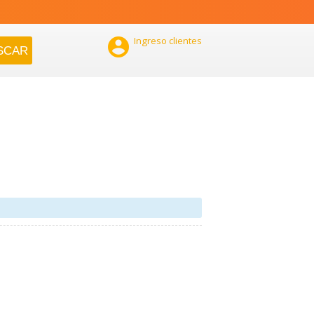

Ingreso clientes