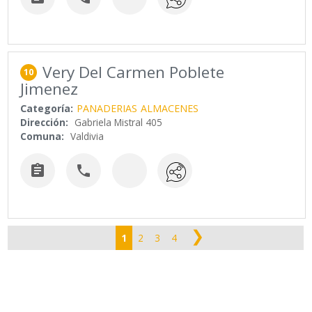
Very Del Carmen Poblete
10
Jimenez
Categoría:
PANADERIAS
ALMACENES
Dirección:
Gabriela Mistral 405
Comuna:
Valdivia


❯
1
2
3
4