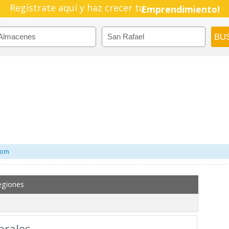
Regístrate aquí y haz crecer tu
Emprendimiento!
com
egiones
orales