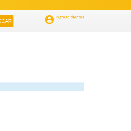

Ingreso clientes