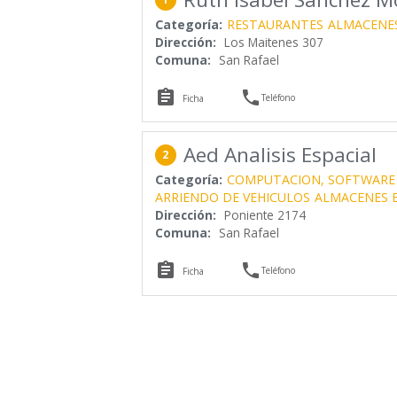
Categoría:
RESTAURANTES
ALMACENE
Dirección:
Los Maitenes 307
Comuna:
San Rafael


Teléfono
Ficha
Aed Analisis Espacial
2
Categoría:
COMPUTACION, SOFTWARE
ARRIENDO DE VEHICULOS
ALMACENES E
Dirección:
Poniente 2174
Comuna:
San Rafael


Teléfono
Ficha