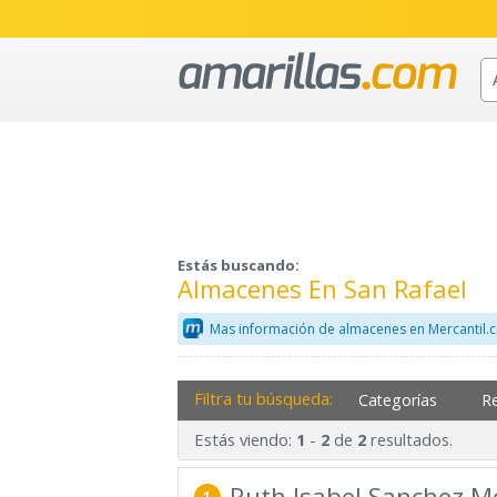
Estás buscando:
Almacenes En San Rafael
Mas información de almacenes en Mercantil.
Filtra tu búsqueda:
Categorías
R
Estás viendo:
-
de
resultados.
1
2
2
Ruth Isabel Sanchez M
1