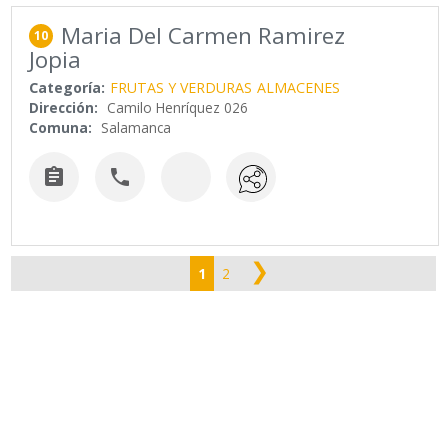
Maria Del Carmen Ramirez
10
Jopia
Categoría:
FRUTAS Y VERDURAS
ALMACENES
Dirección:
Camilo Henríquez 026
Comuna:
Salamanca


❯
1
2