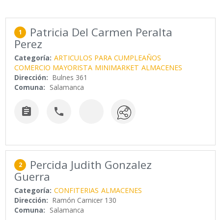
Patricia Del Carmen Peralta
1
Perez
Categoría:
ARTICULOS PARA CUMPLEAÑOS
COMERCIO MAYORISTA
MINIMARKET
ALMACENES
Dirección:
Bulnes 361
Comuna:
Salamanca


Percida Judith Gonzalez
2
Guerra
Categoría:
CONFITERIAS
ALMACENES
Dirección:
Ramón Carnicer 130
Comuna:
Salamanca