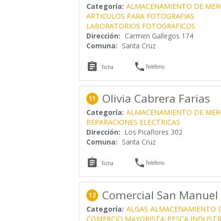
Categoría:
ALMACENAMIENTO DE MER
ARTICULOS PARA FOTOGRAFIAS
LABORATORIOS FOTOGRAFICOS
Dirección:
Carmen Gallegos 174
Comuna:
Santa Cruz


Teléfono
Ficha
Olivia Cabrera Farias
11
Categoría:
ALMACENAMIENTO DE MER
REPARACIONES ELECTRICAS
Dirección:
Los Picaflores 302
Comuna:
Santa Cruz


Teléfono
Ficha
Comercial San Manuel
12
Categoría:
ALGAS
ALMACENAMIENTO D
COMERCIO MAYORISTA
PESCA INDUSTR