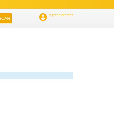

Ingreso clientes