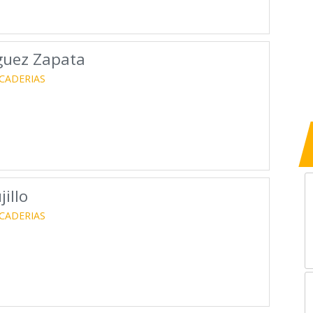
guez Zapata
CADERIAS
illo
CADERIAS