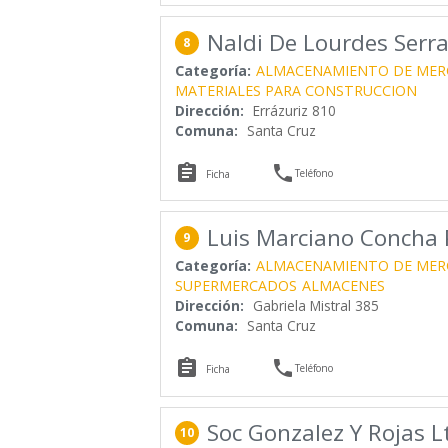
Naldi De Lourdes Serr
8
Categoría:
ALMACENAMIENTO DE MER
MATERIALES PARA CONSTRUCCION
Dirección:
Errázuriz 810
Comuna:
Santa Cruz


Teléfono
Ficha
Luis Marciano Concha
9
Categoría:
ALMACENAMIENTO DE MER
SUPERMERCADOS
ALMACENES
Dirección:
Gabriela Mistral 385
Comuna:
Santa Cruz


Teléfono
Ficha
Soc Gonzalez Y Rojas L
10