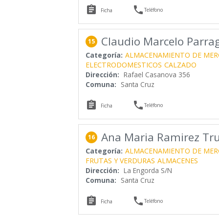


Teléfono
Ficha
Claudio Marcelo Parra
15
Categoría:
ALMACENAMIENTO DE MER
ELECTRODOMESTICOS
CALZADO
Dirección:
Rafael Casanova 356
Comuna:
Santa Cruz


Teléfono
Ficha
Ana Maria Ramirez Truj
16
Categoría:
ALMACENAMIENTO DE MER
FRUTAS Y VERDURAS
ALMACENES
Dirección:
La Engorda S/N
Comuna:
Santa Cruz


Teléfono
Ficha