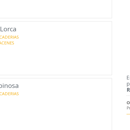
 Lorca
CADERIAS
ACENES
E
p
pinosa
R
CADERIAS
O
P