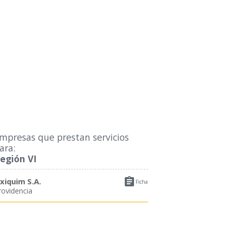
mpresas que prestan servicios
ara:
egión VI

xiquim S.A.
Ficha
rovidencia