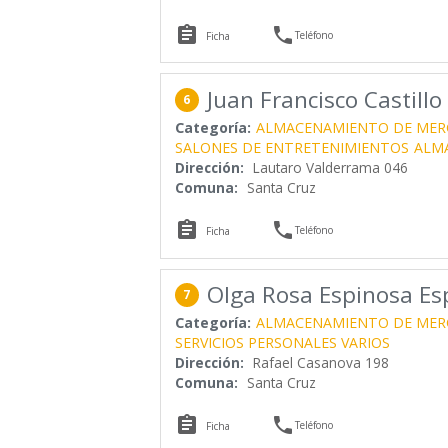


Teléfono
Ficha
Juan Francisco Castillo
6
Categoría:
ALMACENAMIENTO DE MER
SALONES DE ENTRETENIMIENTOS
ALM
Dirección:
Lautaro Valderrama 046
Comuna:
Santa Cruz


Teléfono
Ficha
Olga Rosa Espinosa Es
7
Categoría:
ALMACENAMIENTO DE MER
SERVICIOS PERSONALES VARIOS
Dirección:
Rafael Casanova 198
Comuna:
Santa Cruz


Teléfono
Ficha