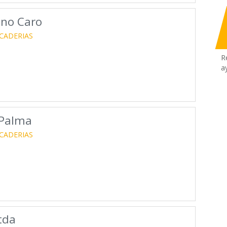
ano Caro
CADERIAS
R
a
 Palma
CADERIAS
tda