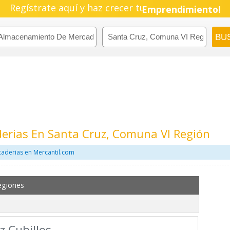
Pyme!
Regístrate aquí y haz crecer tu
Emprendimiento!
rias En Santa Cruz, Comuna VI Región
aderias en Mercantil.com
egiones
z Cubillos