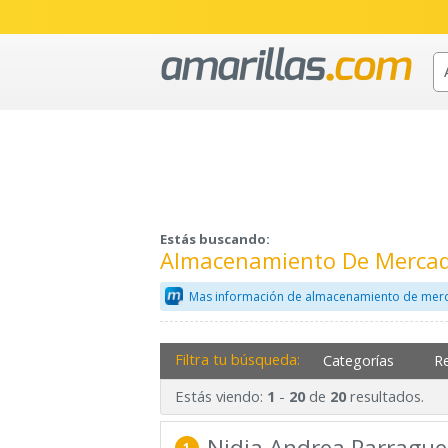
Estás buscando:
Almacenamiento De Mercade
Mas información de almacenamiento de merc
Filtra tu búsqueda:
Categorías
R
Estás viendo:
-
de
resultados.
1
20
20
Nidia Andrea Parrague
1