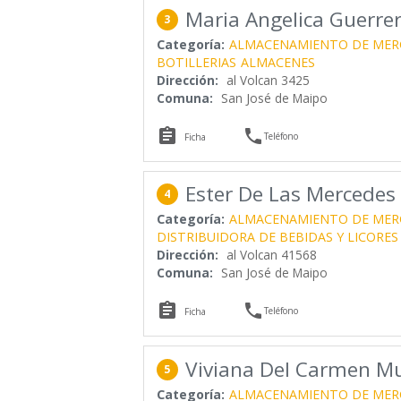
Maria Angelica Guerre
3
Categoría:
ALMACENAMIENTO DE MER
BOTILLERIAS
ALMACENES
Dirección:
al Volcan 3425
Comuna:
San José de Maipo


Teléfono
Ficha
Ester De Las Mercedes
4
Categoría:
ALMACENAMIENTO DE MER
DISTRIBUIDORA DE BEBIDAS Y LICORES
Dirección:
al Volcan 41568
Comuna:
San José de Maipo


Teléfono
Ficha
Viviana Del Carmen M
5
Categoría:
ALMACENAMIENTO DE MER