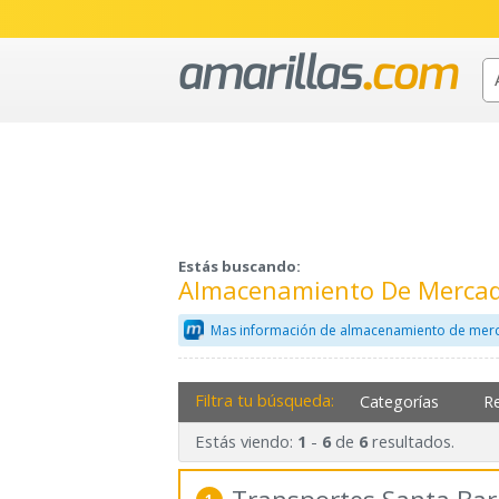
Estás buscando:
Almacenamiento De Mercade
Mas información de almacenamiento de merc
Filtra tu búsqueda:
Categorías
R
Estás viendo:
-
de
resultados.
1
6
6