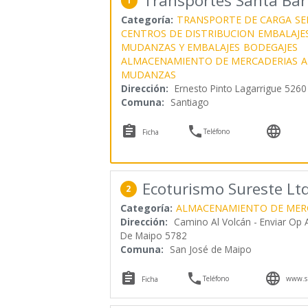
Transportes Santa Ba
1
Categoría:
TRANSPORTE DE CARGA
SE
CENTROS DE DISTRIBUCION
EMBALAJE
MUDANZAS Y EMBALAJES
BODEGAJES
ALMACENAMIENTO DE MERCADERIAS
A
MUDANZAS
Dirección:
Ernesto Pinto Lagarrigue 5260
Comuna:
Santiago



Teléfono
Ficha
Ecoturismo Sureste Lt
2
Categoría:
ALMACENAMIENTO DE MER
Dirección:
Camino Al Volcán - Enviar Op A
De Maipo 5782
Comuna:
San José de Maipo



Teléfono
www.su
Ficha