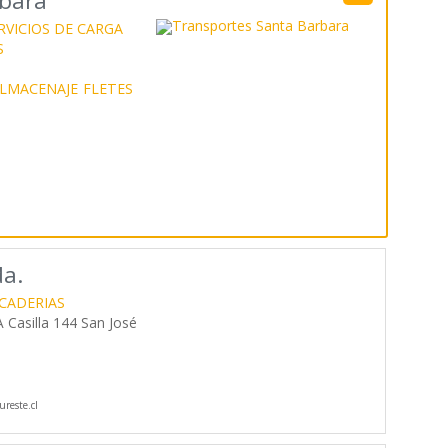
rbara
RVICIOS DE CARGA
S
LMACENAJE
FLETES
da.
CADERIAS
 Casilla 144 San José
reste.cl