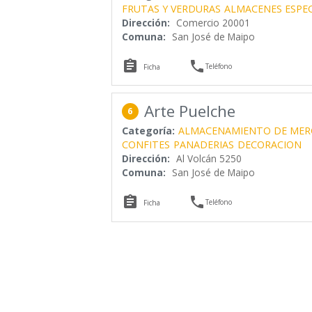
FRUTAS Y VERDURAS
ALMACENES ESPEC
Dirección:
Comercio 20001
Comuna:
San José de Maipo


Teléfono
Ficha
Arte Puelche
6
Categoría:
ALMACENAMIENTO DE MER
CONFITES
PANADERIAS
DECORACION
Dirección:
Al Volcán 5250
Comuna:
San José de Maipo


Teléfono
Ficha