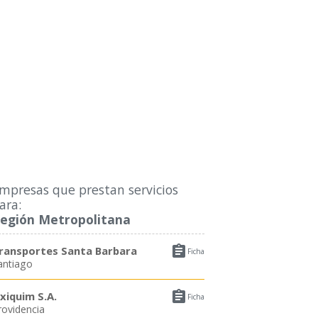
mpresas que prestan servicios
ara:
egión Metropolitana

ransportes Santa Barbara
Ficha
antiago

xiquim S.A.
Ficha
rovidencia