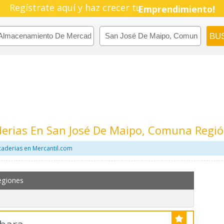
Regístrate aquí y haz crecer tu
Pyme!
Emprendimiento!
rias En San José De Maipo, Comuna Regió
aderias en Mercantil.com
egiones