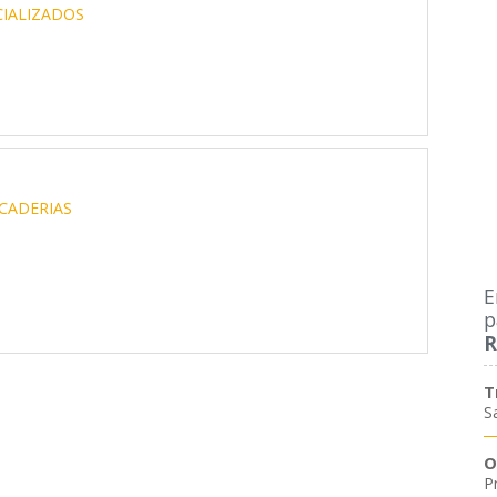
IALIZADOS
CADERIAS
E
p
R
T
S
O
P