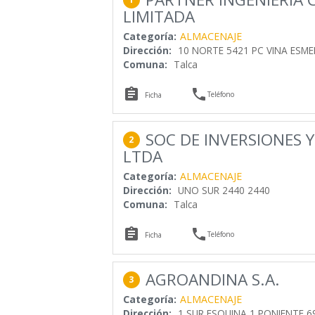
LIMITADA
Categoría:
ALMACENAJE
Dirección:
10 NORTE 5421 PC VINA ESM
Comuna:
Talca


Teléfono
Ficha
SOC DE INVERSIONES 
2
LTDA
Categoría:
ALMACENAJE
Dirección:
UNO SUR 2440 2440
Comuna:
Talca


Teléfono
Ficha
AGROANDINA S.A.
3
Categoría:
ALMACENAJE
Dirección:
1 SUR ESQUINA 1 PONIENTE 6