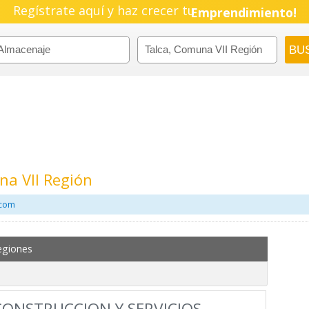
Regístrate aquí y haz crecer tu
Pyme!
Emprendimiento!
na VII Región
.com
egiones
CONSTRUCCION Y SERVICIOS