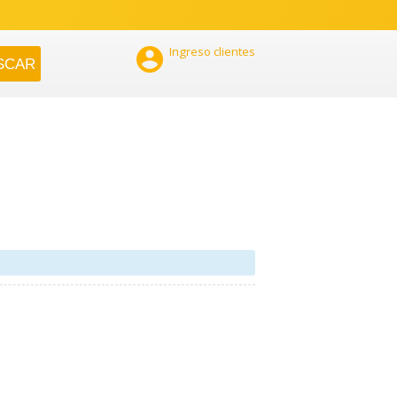

Ingreso clientes