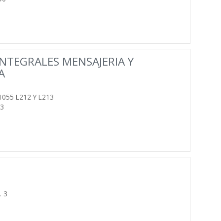
INTEGRALES MENSAJERIA Y
A
055 L212 Y L213
13
. 3