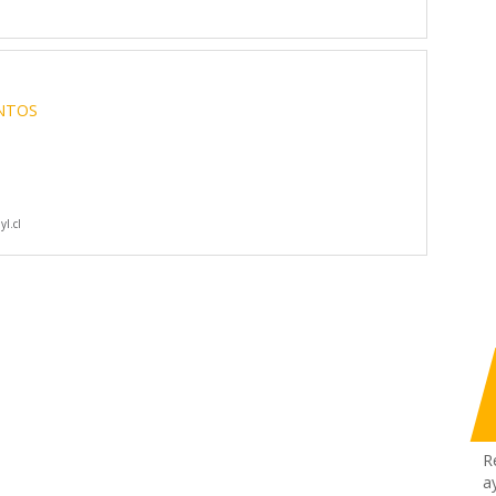
ENTOS
l.cl
R
a