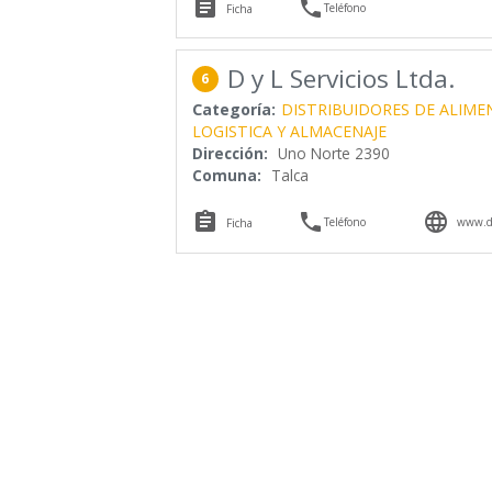


Teléfono
Ficha
D y L Servicios Ltda.
6
Categoría:
DISTRIBUIDORES DE ALIM
LOGISTICA Y ALMACENAJE
Dirección:
Uno Norte 2390
Comuna:
Talca



Teléfono
www.dy
Ficha