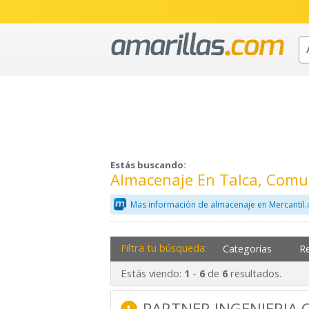
Estás buscando:
Almacenaje En Talca, Comu
Mas información de almacenaje en Mercantil
Filtra tu búsqueda:
Categorías
R
Estás viendo:
-
de
resultados.
1
6
6
PARTNER INGENIERIA 
1