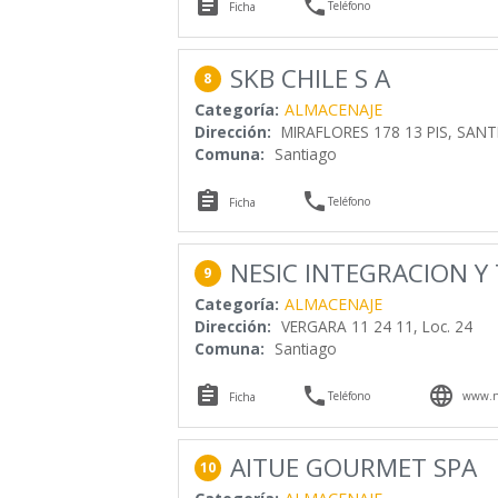


Teléfono
Ficha
SKB CHILE S A
8
Categoría:
ALMACENAJE
Dirección:
MIRAFLORES 178 13 PIS, SANT
Comuna:
Santiago


Teléfono
Ficha
NESIC INTEGRACION Y
9
Categoría:
ALMACENAJE
Dirección:
VERGARA 11 24 11, Loc. 24
Comuna:
Santiago



Teléfono
www.ne
Ficha
AITUE GOURMET SPA
10