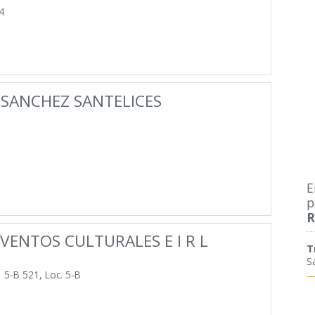
4
 SANCHEZ SANTELICES
E
p
R
VENTOS CULTURALES E I R L
T
S
5-B 521, Loc. 5-B