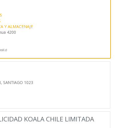
S
S
CA Y ALMACENAJE
hua 4200
oll.cl
3, SANTIAGO 1023
ICIDAD KOALA CHILE LIMITADA