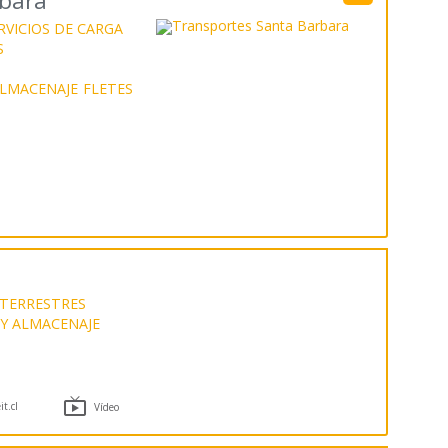
rbara
RVICIOS DE CARGA
S
LMACENAJE
FLETES
TERRESTRES
 Y ALMACENAJE

t.cl
Vídeo