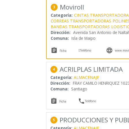
Moviroll
3
Categoría:
CINTAS TRANSPORTADORA
CORREAS TRANSPORTADORAS
POLINE
BANDAS TRANSPORTADORAS
LOGISTI
Dirección:
Avenida San Antonio de Nalta
Comuna:
Isla de Maipo



Teléfono
www.movir
Ficha
ACRILPLAS LIMITADA
4
Categoría:
ALMACENAJE
Dirección:
FRAY CAMILO HENRIQUEZ 102
Comuna:
Santiago


Teléfono
Ficha
PRODUCCIONES Y PUBL
5
Categoría:
ALMACENAJE