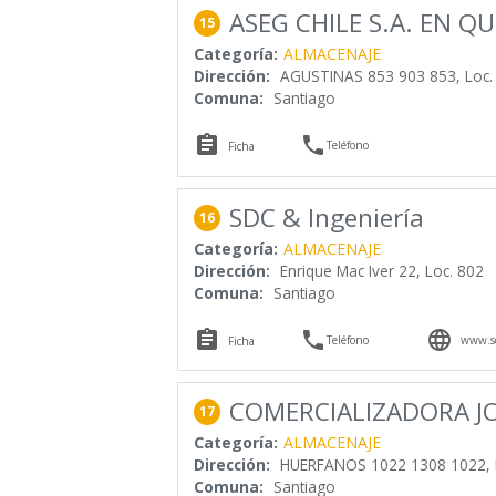
ASEG CHILE S.A. EN Q
15
Categoría:
ALMACENAJE
Dirección:
AGUSTINAS 853 903 853, Loc.
Comuna:
Santiago


Teléfono
Ficha
SDC & Ingeniería
16
Categoría:
ALMACENAJE
Dirección:
Enrique Mac Iver 22, Loc. 802
Comuna:
Santiago



Teléfono
www.sd
Ficha
COMERCIALIZADORA J
17
Categoría:
ALMACENAJE
Dirección:
HUERFANOS 1022 1308 1022, 
Comuna:
Santiago