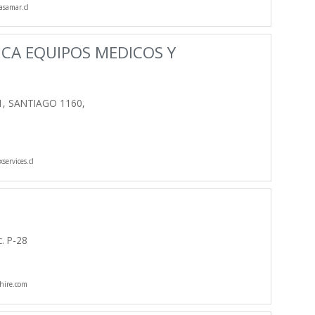
samar.cl
CA EQUIPOS MEDICOS Y
, SANTIAGO 1160,
services.cl
. P-28
hire.com