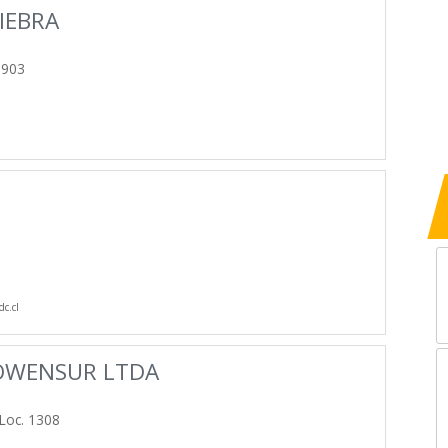
UIEBRA
 903
c.cl
OWENSUR LTDA
Loc. 1308