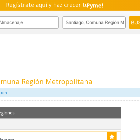
Regístrate aquí y haz crecer tu
Pyme!
Emprendimiento!
omuna Región Metropolitana
.com
egiones