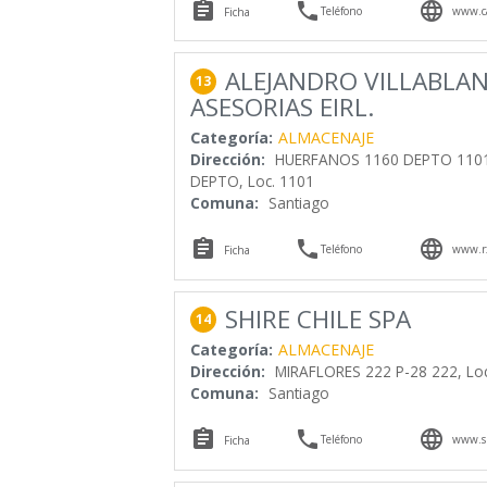



Teléfono
www.ca
Ficha
ALEJANDRO VILLABLAN
13
ASESORIAS EIRL.
Categoría:
ALMACENAJE
Dirección:
HUERFANOS 1160 DEPTO 1101
DEPTO, Loc. 1101
Comuna:
Santiago



Teléfono
www.rx
Ficha
SHIRE CHILE SPA
14
Categoría:
ALMACENAJE
Dirección:
MIRAFLORES 222 P-28 222, Loc
Comuna:
Santiago



Teléfono
www.s
Ficha