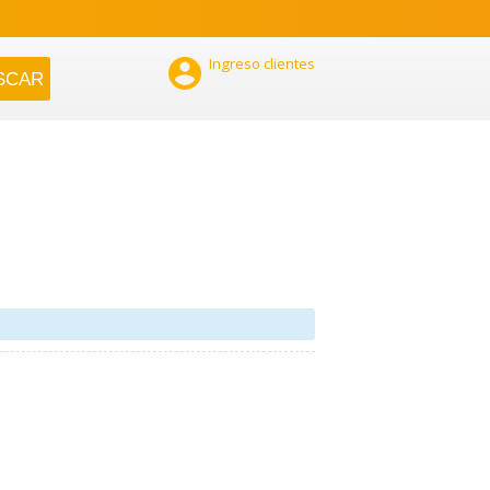

Ingreso clientes