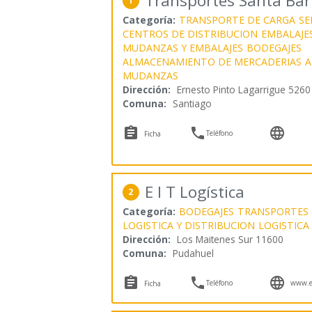
Transportes Santa Ba
1
Categoría:
TRANSPORTE DE CARGA
SE
CENTROS DE DISTRIBUCION
EMBALAJE
MUDANZAS Y EMBALAJES
BODEGAJES
ALMACENAMIENTO DE MERCADERIAS
A
MUDANZAS
Dirección:
Ernesto Pinto Lagarrigue 5260
Comuna:
Santiago



Teléfono
Ficha
E I T Logística
2
Categoría:
BODEGAJES
TRANSPORTES 
LOGISTICA Y DISTRIBUCION
LOGISTICA
Dirección:
Los Maitenes Sur 11600
Comuna:
Pudahuel



Teléfono
www.ei
Ficha