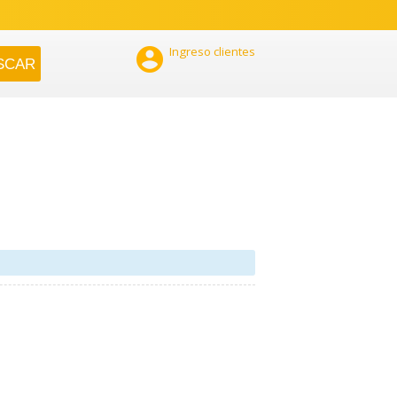

Ingreso clientes