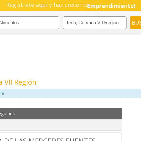
Regístrate aquí y haz crecer tu
Emprendimiento!
 VII Región
com
egiones
 DE LAS MERCEDES FUENTES