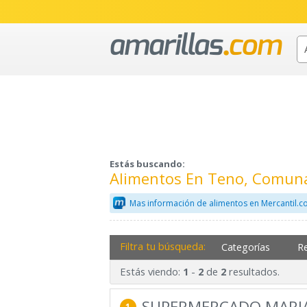
Estás buscando:
Alimentos En Teno, Comuna
Mas información de alimentos en Mercantil.
Filtra tu búsqueda:
Categorías
R
Estás viendo:
-
de
resultados.
1
2
2
SUPERMERCADO MARIA
1