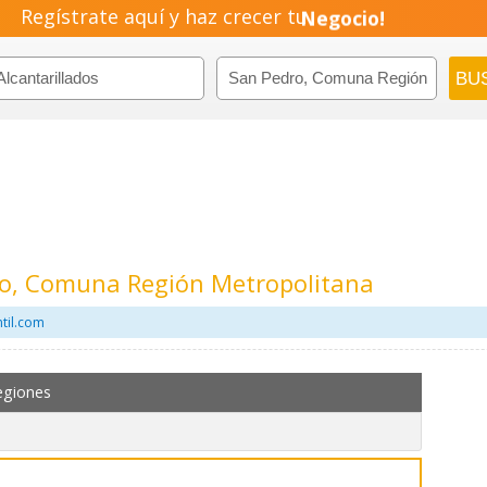
Regístrate aquí y haz crecer tu
Negocio!
Pyme!
Emprendimiento!
dro, Comuna Región Metropolitana
til.com
egiones