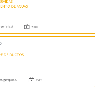
ERVIDAS
ENTO DE AGUAS

genieria.cl
Vídeo
o
PE DE DUCTOS

efugasrapido.cl/
Vídeo