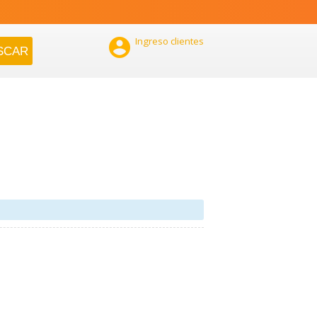

Ingreso clientes