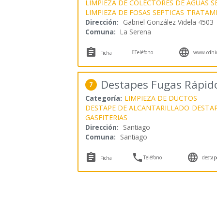
LIMPIEZA DE COLECTORES DE AGUAS S
LIMPIEZA DE FOSAS SEPTICAS
TRATAMI
Dirección:
Gabriel González Videla 4503
Comuna:
La Serena



Teléfono
www.cdhin
Ficha
Destapes Fugas Rápid
7
Categoría:
LIMPIEZA DE DUCTOS
DESTAPE DE ALCANTARILLADO
DESTA
GASFITERIAS
Dirección:
Santiago
Comuna:
Santiago



Teléfono
destap
Ficha