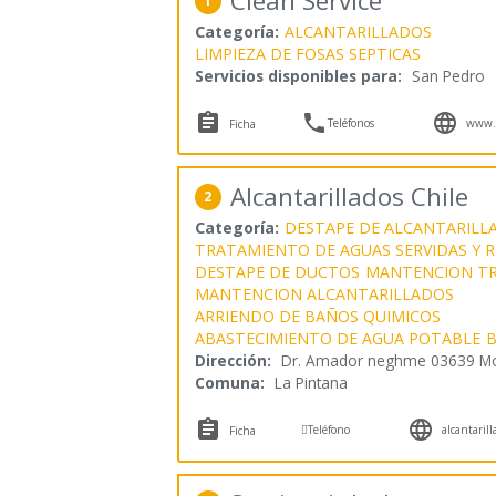
Clean Service
1
Categoría:
ALCANTARILLADOS
LIMPIEZA DE FOSAS SEPTICAS
Servicios disponibles para:
San Pedro



Teléfonos
www.m
Ficha
Alcantarillados Chile
2
Categoría:
DESTAPE DE ALCANTARILL
TRATAMIENTO DE AGUAS SERVIDAS Y R
DESTAPE DE DUCTOS
MANTENCION TR
MANTENCION ALCANTARILLADOS
ARRIENDO DE BAÑOS QUIMICOS
ABASTECIMIENTO DE AGUA POTABLE
B
Dirección:
Dr. Amador neghme 03639 M
Comuna:
La Pintana



Teléfono
alcantaril
Ficha