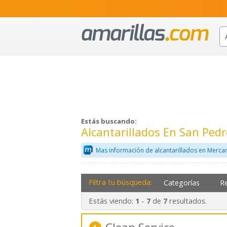
Estás buscando:
Alcantarillados En San Pe
Mas información de alcantarillados en Mercan
Filtra tu búsqueda:
Categorías
R
Estás viendo:
-
de
resultados.
1
7
7