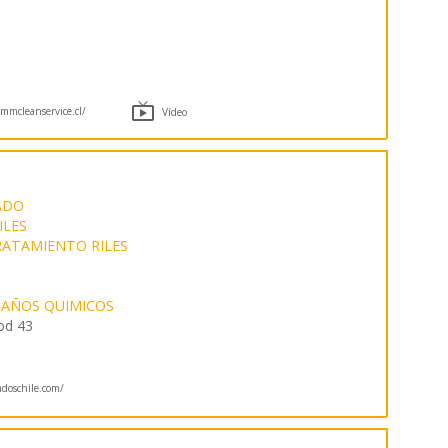

mcleanservice.cl/
Vídeo
ADO
ILES
ATAMIENTO RILES
AÑOS QUIMICOS
od 43
ladoschile.com/