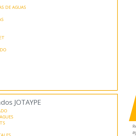
AS DE AGUAS
AS
ET
ADO
lados JOTAYPE
ADO
SAGUES
TS
R
a
CALES