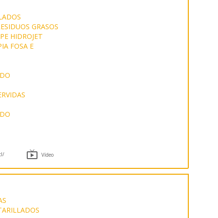
LADOS
RESIDUOS GRASOS
PE HIDROJET
IA FOSA E
ADO
ERVIDAS
ADO

cl/
Vídeo
AS
NTARILLADOS