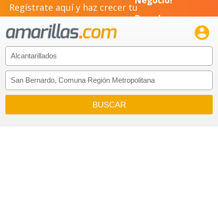
Regístrate aquí y haz crecer tu
Negocio!
Pyme!

Emprendimiento!