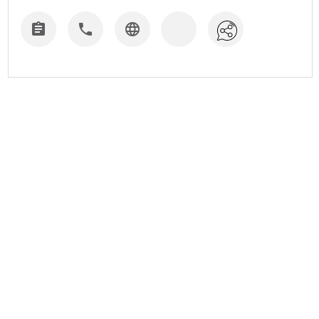


