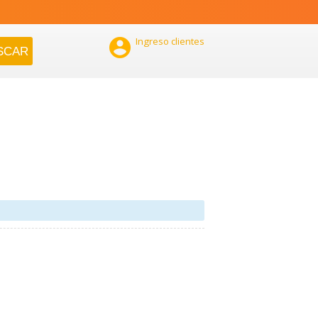

Ingreso clientes