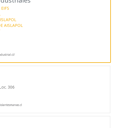
ndustriales
EIFS
L
ISLAPOL
E AISLAPOL
T
dustrial.cl/
Loc. 306
slantesmarvas.cl