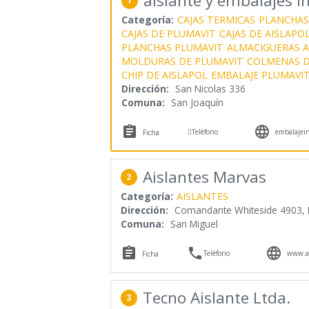
aislante y embalajes i
1
Categoría:
CAJAS TERMICAS
PLANCHAS 
CAJAS DE PLUMAVIT
CAJAS DE AISLAPO
PLANCHAS PLUMAVIT
ALMACIGUERAS A
MOLDURAS DE PLUMAVIT
COLMENAS D
CHIP DE AISLAPOL
EMBALAJE PLUMAVI
Dirección:
San Nicolas 336
Comuna:
San Joaquín



Teléfono
embalajein
Ficha
Aislantes Marvas
2
Categoría:
AISLANTES
Dirección:
Comandante Whiteside 4903, 
Comuna:
San Miguel



Teléfono
www.ai
Ficha
Tecno Aislante Ltda.
3