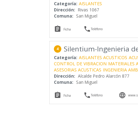
Categoría:
AISLANTES
Dirección:
Rivas 1067
Comuna:
San Miguel


Teléfono
Ficha
Silentium-Ingenieria de
4
Categoría:
AISLANTES ACUSTICOS
ACU
CONTROL DE VIBRACION
MATERIALES 
ASESORIAS ACUSTICAS
INGENIERIA AM
Dirección:
Alcalde Pedro Alarcón 877
Comuna:
San Miguel



Teléfono
www.si
Ficha