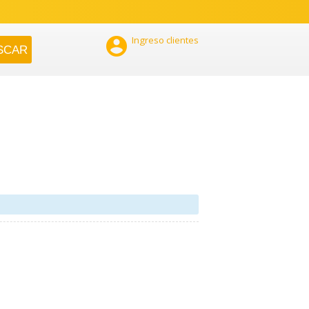

Ingreso clientes