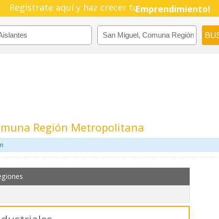
Regístrate aquí y haz crecer tu
Pyme!
Emprendimiento!
Comuna Región Metropolitana
om
egiones