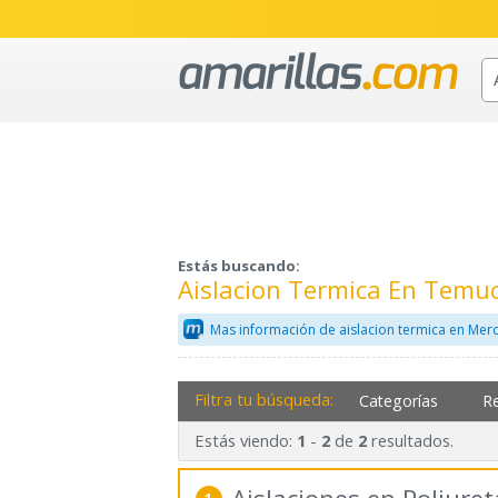
Estás buscando:
Aislacion Termica En Temu
Mas información de aislacion termica en Mer
Filtra tu búsqueda:
Categorías
R
Estás viendo:
-
de
resultados.
1
2
2