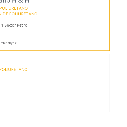
tano H & H
POLIURETANO
N DE POLIURETANO
1 Sector Retiro
retanohyh.cl
POLIURETANO