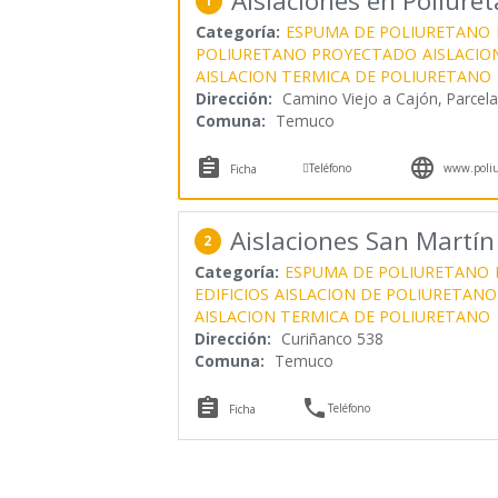
Aislaciones en Poliure
1
Categoría:
ESPUMA DE POLIURETANO
POLIURETANO PROYECTADO
AISLACIO
AISLACION TERMICA DE POLIURETANO
Dirección:
Camino Viejo a Cajón, Parcela 
Comuna:
Temuco



Teléfono
www.poliu
Ficha
Aislaciones San Martín
2
Categoría:
ESPUMA DE POLIURETANO
EDIFICIOS
AISLACION DE POLIURETANO
AISLACION TERMICA DE POLIURETANO
Dirección:
Curiñanco 538
Comuna:
Temuco


Teléfono
Ficha