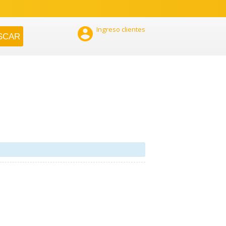

Ingreso clientes