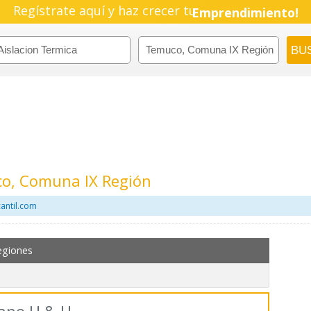
Regístrate aquí y haz crecer tu
Emprendimiento!
co, Comuna IX Región
cantil.com
egiones