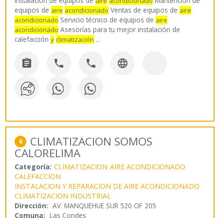
Instalación de equipos de
Mantención de
aire
acondicionado
equipos de
Ventas de equipos de
aire
acondicionado
aire
Servicio técnico de equipos de
acondicionado
aire
Asesorías para tu mejor instalación de
acondicionado
calefacción
...
y
climatización




CLIMATIZACION SOMOS
6
CALORELIMA
Categoría:
CLIMATIZACION
AIRE ACONDICIONADO
CALEFACCION
INSTALACION Y REPARACION DE AIRE ACONDICIONADO
CLIMATIZACION INDUSTRIAL
Dirección:
AV. MANQUEHUE SUR 520 OF 205
Comuna:
Las Condes