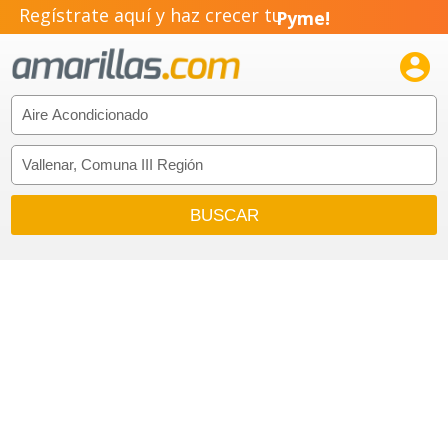
Regístrate aquí y haz crecer tu
Pyme!
Emprendimiento!
