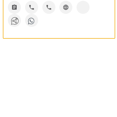



