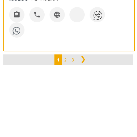



❯
1
2
3