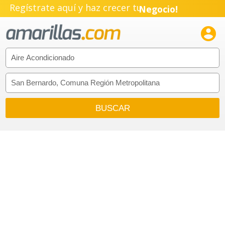
Regístrate aquí y haz crecer tu
Negocio!
Pyme!

Emprendimiento!