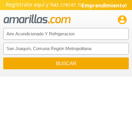
Pyme!
Regístrate aquí y haz crecer tu
Emprendimiento!
