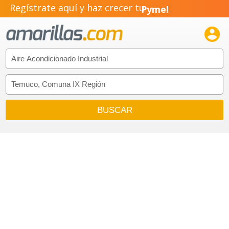
Regístrate aquí y haz crecer tu
Pyme!
Emprendimiento!
