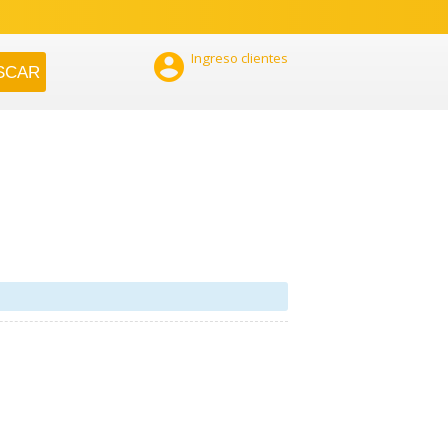

Ingreso clientes