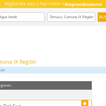
Regístrate aquí y haz crecer tu
Emprendimiento!
muna IX Región
.com
egiones