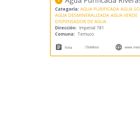
Agua Purificada Rivera
1
Categoría:
AGUA PURIFICADA
AGUA S
AGUA DESMINERALIZADA
AGUA VERDE
DISPENSADOR DE AGUA
Dirección:
Imperial 781
Comuna:
Temuco



Teléfono
www.rivera
Ficha