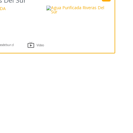
s Del Sur
ODA

sdelsur.cl
Vídeo