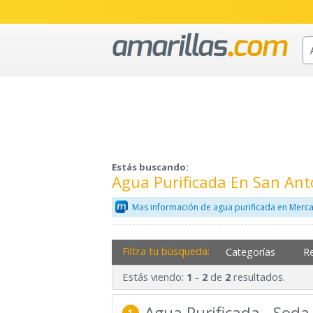
Estás buscando:
Agua Purificada En San Ant
Mas información de agua purificada en Merca
Filtra tu búsqueda:
Categorías
R
Estás viendo:
-
de
resultados.
1
2
2
Agua Purificada - Soda
1