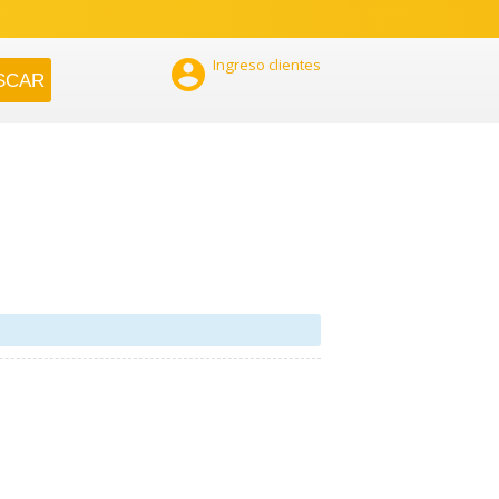

Ingreso clientes