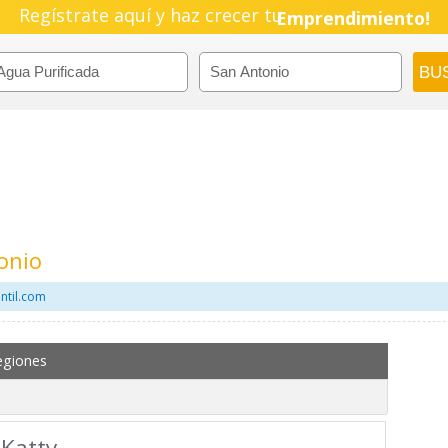
Regístrate aquí y haz crecer tu
Emprendimiento!
onio
ntil.com
egiones
 Katty