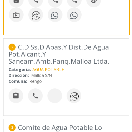






C.D Ss.D Abas.Y Dist.De Agua
2
Pot.Alcant.Y
Saneam.Amb.Panq.Malloa Ltda.
Categoría:
AGUA POTABLE
Dirección:
Malloa S/N
Comuna:
Rengo


Comite de Agua Potable Lo
3