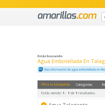
Estás buscando:
Agua Embotellada En Talag
Mas información de agua embotellada en Mer
Filtra tu búsqueda:
Categorías
R
Estás viendo:
-
de
resultados.
1
1
1
Agua Talagante
1