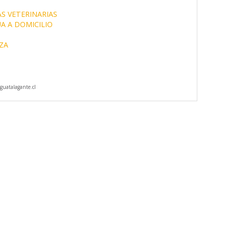
AS VETERINARIAS
A A DOMICILIO
ZA
uatalagante.cl