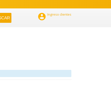

Ingreso clientes