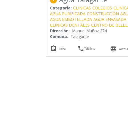
Categoría:
CLINICAS
COLEGIOS
CLINIC
AGUA PURIFICADA
CONSTRUCCION
AGU
AGUA EMBOTELLADA
AGUA ENVASADA
CLINICAS DENTALES
CENTRO DE BELLE
Dirección:
Manuel Muñoz 274
Comuna:
Talagante



Teléfono
www.ag
Ficha