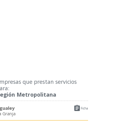
mpresas que prestan servicios
ara:
egión Metropolitana

gualey
Ficha
a Granja