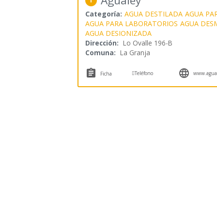
Agualey
1
Categoría:
AGUA DESTILADA
AGUA PAR
AGUA PARA LABORATORIOS
AGUA DES
AGUA DESIONIZADA
Dirección:
Lo Ovalle 196-B
Comuna:
La Granja



Teléfono
www.agual
Ficha