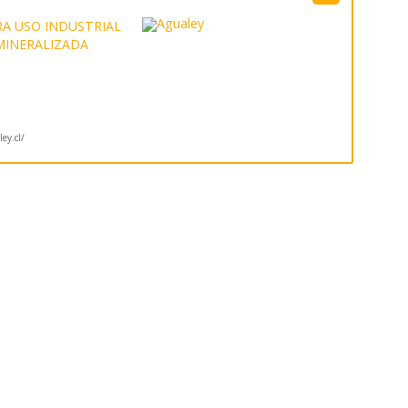
A USO INDUSTRIAL
MINERALIZADA
ey.cl/