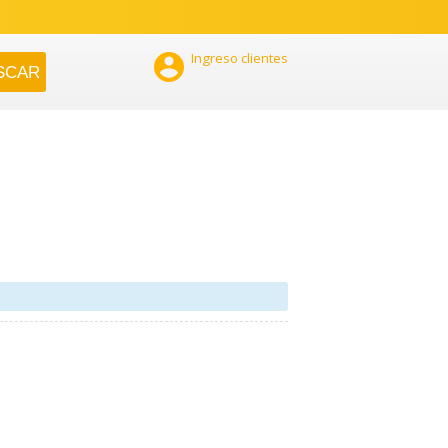

Ingreso clientes