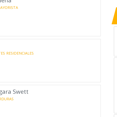
Mena
AYORISTA
TES
RESIDENCIALES
gara Swett
ERDURAS