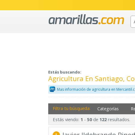
Estás buscando:
Agricultura En Santiago, 
Mas información de agricultura en Mercantil
Filtra tu búsqueda:
Categorías
R
Estás viendo:
-
de
resultados.
1
50
122
Javier Ildebrando Pin
1