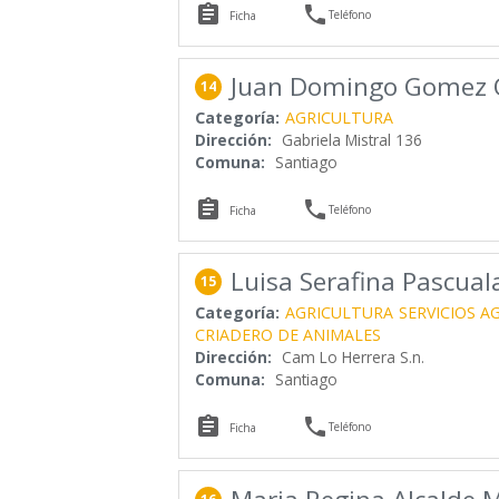


Teléfono
Ficha
Juan Domingo Gomez 
14
Categoría:
AGRICULTURA
Dirección:
Gabriela Mistral 136
Comuna:
Santiago


Teléfono
Ficha
Luisa Serafina Pascuala
15
Categoría:
AGRICULTURA
SERVICIOS A
CRIADERO DE ANIMALES
Dirección:
Cam Lo Herrera S.n.
Comuna:
Santiago


Teléfono
Ficha