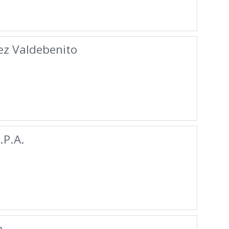
ez Valdebenito
P.A.
a