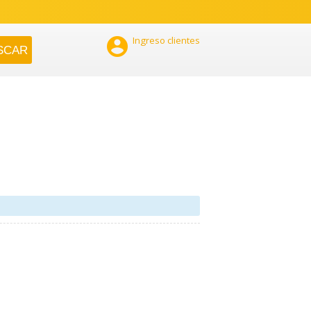

Ingreso clientes