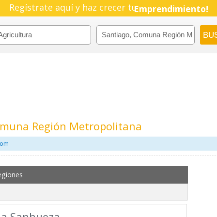
Pyme!
Regístrate aquí y haz crecer tu
Emprendimiento!
Comuna Región Metropolitana
.com
egiones
eda Sanhueza