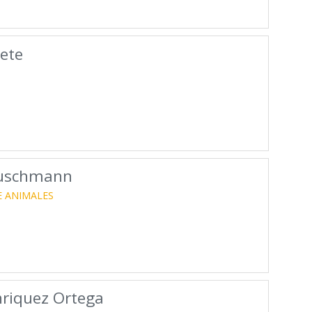
ete
Puschmann
E ANIMALES
nriquez Ortega