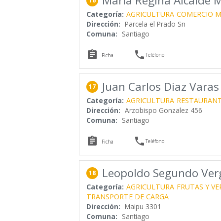
Maria Regina Alcalde 
16
Categoría:
AGRICULTURA
COMERCIO M
Dirección:
Parcela el Prado Sn
Comuna:
Santiago


Teléfono
Ficha
Juan Carlos Diaz Varas
17
Categoría:
AGRICULTURA
RESTAURAN
Dirección:
Arzobispo Gonzalez 456
Comuna:
Santiago


Teléfono
Ficha
Leopoldo Segundo Ver
18
Categoría:
AGRICULTURA
FRUTAS Y V
TRANSPORTE DE CARGA
Dirección:
Maipu 3301
Comuna:
Santiago