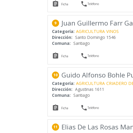


Teléfono
Ficha
Juan Guillermo Farr Ga
9
Categoría:
AGRICULTURA
VINOS
Dirección:
Santo Domingo 1546
Comuna:
Santiago


Teléfono
Ficha
Guido Alfonso Bohle 
10
Categoría:
AGRICULTURA
CRIADERO D
Dirección:
Agustinas 1611
Comuna:
Santiago


Teléfono
Ficha
Elias De Las Rosas Ma
11