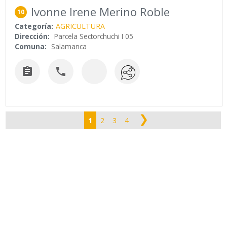
Ivonne Irene Merino Roble
10
Categoría:
AGRICULTURA
Dirección:
Parcela Sectorchuchi I 05
Comuna:
Salamanca


❯
1
2
3
4